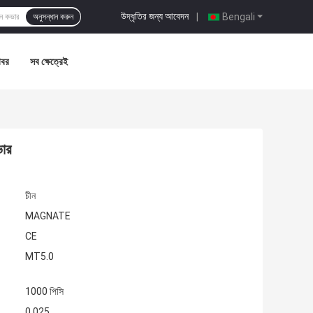
উদ্ধৃতির জন্য আবেদন
|
Bengali
অনুসন্ধান করুন
খবর
সব ক্ষেত্রেই
ভার
চীন
MAGNATE
CE
MT5.0
1000 পিসি
0.025