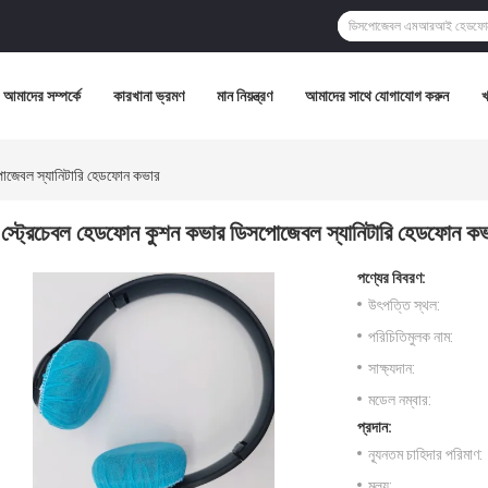
আমাদের সম্পর্কে
কারখানা ভ্রমণ
মান নিয়ন্ত্রণ
আমাদের সাথে যোগাযোগ করুন
পোজেবল স্যানিটারি হেডফোন কভার
স্ট্রেচেবল হেডফোন কুশন কভার ডিসপোজেবল স্যানিটারি হেডফোন ক
পণ্যের বিবরণ:
উৎপত্তি স্থল:
পরিচিতিমুলক নাম:
সাক্ষ্যদান:
মডেল নম্বার:
প্রদান:
ন্যূনতম চাহিদার পরিমাণ:
মূল্য: