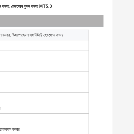
ন কভার
,
হেডফোন কুশন কভার MT5.0
ন কভার, ডিসপোজেবল স্যানিটারি হেডফোন কভার
প
য়ারমাফস কভার