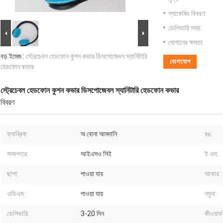
প্যাকেজিং বিবরণ:
ডেলিভারি সময়:
যোগানের ক্ষমতা:
বড় ইমেজ :
স্ট্রেচেবল হেডফোন কুশন কভার ডিসপোজেবল স্যানিটারি
যোগাযোগ
হেডফোন কভার
স্ট্রেচেবল হেডফোন কুশন কভার ডিসপোজেবল স্যানিটারি হেডফোন কভার
বিবরণ
ফ্যাব্রিক:
অ বোনা আমদানি
রঙ:
সনদপত্র:
আইএসও সিই
ই এম:
ছাপা:
পাওয়া যায়
আকার:
ওডিএম:
পাওয়া যায়
নমুনা:
ডেলিভারি:
3-20 দিন
কীওয়ার্ড