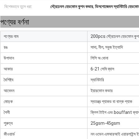
বিশেষভাবে তুলে ধরা:
স্ট্রেচেবল হেডফোন কুশন কভার
,
ডিসপোজেবল স্যানিটারি হেডফো
পণ্যের বর্ণনা
পণ্যের নাম
200pcs স্ট্রেচেবল হেডফোন কুশ
রঙ
সাদা, নীল, সবুজ ইত্যাদি
উপাদান
পিপি অ বোনা
আকার
6-21 সেমি ব্যাস
বৈশিষ্ট্য
স্যানিটারি
আবেদন
ইয়ারফোন কভার
মোড়ক
স্বতন্ত্র প্যাকড বা বাল্ক প্যাক
শৈলী
ক্লিপ টাইপ এবং bouffant ক্যা
পুরুত্ব
25gsm-45gsm
কীওয়ার্ড
নন ওভেন এমআরআই এয়ারলাইন্স ই