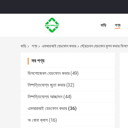
বাড়ি
পণ্য
বাড়ি
পণ্য
এমআরআই হেডফোন কভার
স্ট্রেচেবল হেডফোন কুশন কভার ডিস
সব পণ্য
ডিসপোজেবল হেডফোন কভার
(49)
নিষ্পত্তিযোগ্য জুতা কভার
(32)
নিষ্পত্তিযোগ্য আচ্ছাদন
(44)
এমআরআই হেডফোন কভার
(36)
অ বোনা ক্যাপ
(16)