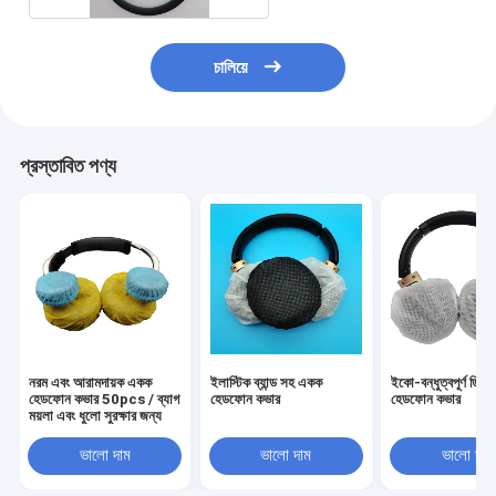
চালিয়ে
প্রস্তাবিত পণ্য
নরম এবং আরামদায়ক একক
ইলাস্টিক ব্যান্ড সহ একক
ইকো-বন্ধুত্বপূর্ণ ডি
হেডফোন কভার 50pcs / ব্যাগ
হেডফোন কভার
হেডফোন কভার
ময়লা এবং ধুলো সুরক্ষার জন্য
ভালো দাম
ভালো দাম
ভালো দাম